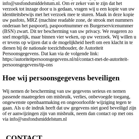
info@snsfondsmiddelstum.nl. Om er zeker van te zijn dat het
verzoek tot inzage door u is gedaan, vragen wij u een kopie van uw
identiteitsbewijs met het verzoek mee te sturen. Maak in deze kopie
uw pasfoto, MRZ (machine readable zone, de strook met nummers
onderaan het paspoort), paspoortnummer en Burgerservicenummer
(BSN) zwart. Dit ter bescherming van uw privacy. We reageren zo
snel mogelijk, maar binnen vier weken, op uw verzoek. Wij willen u
er tevens op wijzen dat u de mogelijkheid heeft om een klacht in te
dienen bij de nationale toezichthouder, de Autoriteit
Persoonsgegevens. Dat kan via de volgende link:
https://autoriteitpersoonsgegevens.nl/nl/contact-met-de-autoriteit-
persoonsgegevens/tip-ons
Hoe wij persoonsgegevens beveiligen
Wij nemen de bescherming van uw gegevens serieus en nemen
passende maatregelen om misbruik, verlies, onbevoegde toegang,
ongewenste openbaarmaking en ongeoorloofde wijziging tegen te
gaan. Als u de indruk heeft dat uw gegevens niet goed beveiligd zijn
of er aanwijzingen zijn van misbruik, neem dan contact op met ons
via info@snsfondsmiddelstum.nl
CONTACT